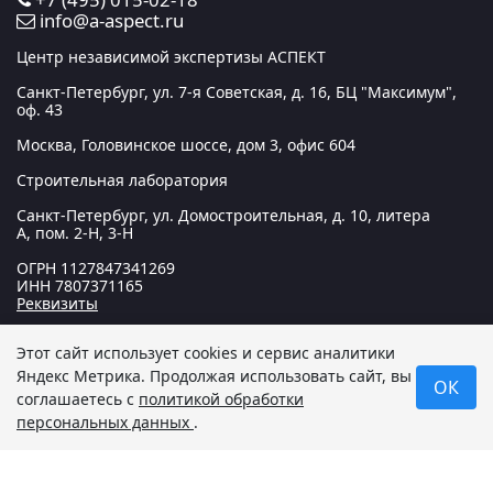
info@a-aspect.ru
Центр независимой экспертизы АСПЕКТ
Санкт-Петербург, ул. 7-я Советская, д. 16, БЦ "Максимум",
оф. 43
Москва, Головинское шоссе, дом 3, офис 604
Строительная лаборатория
Санкт-Петербург, ул. Домостроительная, д. 10, литера
А, пом. 2-Н, 3-Н
ОГРН
1127847341269
ИНН
7807371165
Реквизиты
Этот сайт использует cookies и сервис аналитики
© 2012 — 2026 Центр независимой экспертизы «АСПЕКТ».
Яндекс Метрика
. Продолжая использовать сайт, вы
ОК
Все права защищены. Данный сайт носит исключительно
соглашаетесь с
политикой обработки
информационный характер и не является публичной
персональных данных
.
офертой, определяемой положениями статьи 437
Гражданского кодекса РФ.
Политика в отношении
обработки персональных данных
.