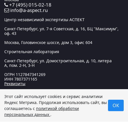
+7 (495) 015-02-18
info@a-aspect.ru
Центр независимой экспертизы АСПЕКТ
Санкт-Петербург, ул. 7-я Советская, д. 16, БЦ "Максимум",
оф. 43
Москва, Головинское шоссе, дом 3, офис 604
Строительная лаборатория
Санкт-Петербург, ул. Домостроительная, д. 10, литера
А, пом. 2-Н, 3-Н
ОГРН
1127847341269
ИНН
7807371165
Реквизиты
Этот сайт использует cookies и сервис аналитики
© 2012 — 2026 Центр независимой экспертизы «АСПЕКТ».
Яндекс Метрика
. Продолжая использовать сайт, вы
ОК
Все права защищены. Данный сайт носит исключительно
соглашаетесь с
политикой обработки
информационный характер и не является публичной
персональных данных
.
офертой, определяемой положениями статьи 437
Гражданского кодекса РФ.
Политика в отношении
обработки персональных данных
.