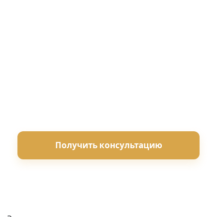
среду.
Срок проведения
Стоимость
от 15 дней
от 50 000 ₽
Работаем по всей России
Для суда и внесудебных споров
Бесплатная консультация
Получить консультацию