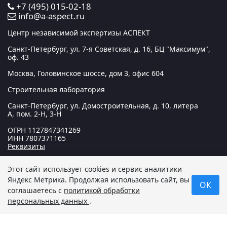
+7 (495) 015-02-18
info@a-aspect.ru
Центр независимой экспертизы АСПЕКТ
Санкт-Петербург, ул. 7-я Советская, д. 16, БЦ "Максимум",
оф. 43
Москва, Головинское шоссе, дом 3, офис 604
Строительная лаборатория
Санкт-Петербург, ул. Домостроительная, д. 10, литера
А, пом. 2-Н, 3-Н
ОГРН
1127847341269
ИНН
7807371165
Реквизиты
Этот сайт использует cookies и сервис аналитики
© 2012 — 2026 Центр независимой экспертизы «АСПЕКТ».
Яндекс Метрика
. Продолжая использовать сайт, вы
ОК
Все права защищены. Данный сайт носит исключительно
соглашаетесь с
политикой обработки
информационный характер и не является публичной
персональных данных
.
офертой, определяемой положениями статьи 437
Гражданского кодекса РФ.
Политика в отношении
обработки персональных данных
.