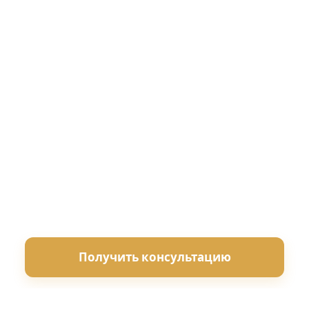
установления времени их изготовления,
последовательности нанесения подписей,
печатей и других реквизитов. Подготавливаем
объективные экспертные заключения для суда,
организаций и частных лиц.
Срок проведения
Стоимость
40 дней
от 40 000 ₽
Работаем по всей России
Для суда и внесудебных споров
Бесплатная консультация
Получить консультацию