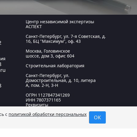
Центр независимой экспертизы
АСПЕКТ
Санкт-Петербург, ул. 7-я Советская, д.
16, БЦ "Максимум", оф. 43
2
Москва, Головинское
шоссе, дом 3, офис 604
рия
8
Строительная лаборатория
.ru
Санкт-Петербург, ул.
Домостроительная, д. 10, литера
8
А, пом. 2-Н, 3-Н
ОГРН
1127847341269
ИНН
7807371165
Реквизиты
сь с
политикой обработки персональных
ОК
ьно информационный характер и не является
бработки персональных данных
.