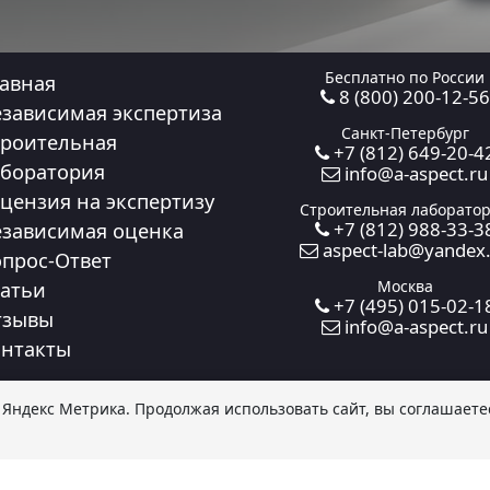
Бесплатно по России
авная
8 (800) 200-12-56
зависимая экспертиза
Санкт-Петербург
роительная
+7 (812) 649-20-4
боратория
info@a-aspect.ru
цензия на экспертизу
Строительная лаборато
+7 (812) 988-33-3
зависимая оценка
aspect-lab@yandex
прос-Ответ
Москва
атьи
+7 (495) 015-02-1
тзывы
info@a-aspect.ru
нтакты
и
Яндекс Метрика
. Продолжая использовать сайт, вы соглашаете
АСПЕКТ». Все права защищены. Данный сайт носит исключител
статьи 437 Гражданского кодекса РФ.
Политика в отношении о