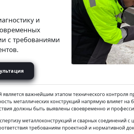
агностику и
современных
ии с требованиями
ентов.
сультация
й является важнейшим этапом технического контроля пр
ность металлических конструкций напрямую влияет на б
тствия должны быть выявлены своевременно и професс
пертизу металлоконструкций и сварных соединений с 
соответствия требованиям проектной и нормативной док