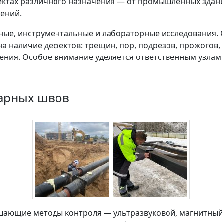
ъектах различного назначения — от промышленных здани
ений.
ные, инструментальные и лабораторные исследования.
на наличие дефектов: трещин, пор, подрезов, прожогов
шения. Особое внимание уделяется ответственным узл
варных швов
ающие методы контроля — ультразвуковой, магнитный,