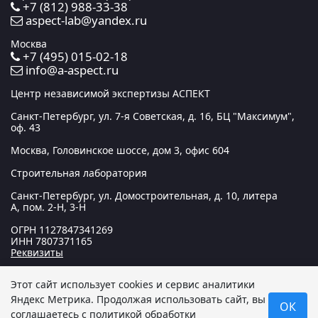
+7 (812) 988-33-38
aspect-lab@yandex.ru
Москва
+7 (495) 015-02-18
info@a-aspect.ru
Центр независимой экспертизы АСПЕКТ
Санкт-Петербург, ул. 7-я Советская, д. 16, БЦ "Максимум",
оф. 43
Москва, Головинское шоссе, дом 3, офис 604
Строительная лаборатория
Санкт-Петербург, ул. Домостроительная, д. 10, литера
А, пом. 2-Н, 3-Н
ОГРН
1127847341269
ИНН
7807371165
Реквизиты
Этот сайт использует cookies и сервис аналитики
© 2012 — 2026 Центр независимой экспертизы «АСПЕКТ».
Яндекс Метрика
. Продолжая использовать сайт, вы
ОК
Все права защищены. Данный сайт носит исключительно
соглашаетесь с
политикой обработки